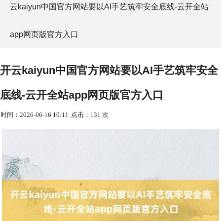
云kaiyun中国官方网站要以AI手艺筑牢安全底线-云开全站
app网页版官方入口
开云kaiyun中国官方网站要以AI手艺筑牢安全
底线-云开全站app网页版官方入口
时间：2026-06-16 10:11
点击：131 次