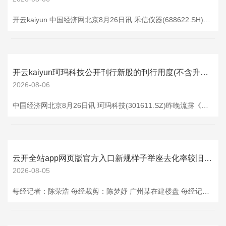
开云kaiyun 中国经济网北京8月26日讯 禾信仪器(688622.SH)昨晚发布激动询价转让策画书。拟参与禾信仪器首发前激动询价转让(以下简称“本次询价转让”)的激动为昆山国科，出让方拟转让股份的总额为1,303,612股，占公司总股本的比例为1.85%；转让原因均为自己资金需求。 出让方委用中国海外金融股份有限公司(以下简称“中金公司”)组织实际本次询价转让。 本次询价转让为非公开转让，欠亨过聚首竞价往还花式或大量往还花式进行，不属于通过二级市集减捏。受让方通过询价转让受让的股份，在受让
开云kaiyun珂玛科技公开刊行新股的刊行用度(不含升值税)整个8-云开全站app网页版官方入口
2026-08-06
中国经济网北京8月26日讯 珂玛科技(301611.SZ)昨晚流露《向不特定对象刊行可退换公司债券的预案》，本次刊行证券的种类为可退换为公司A股泛泛股股票的可退换公司债券。该可转债及明天退换的A股股票将在深圳证券交游所上市。本次刊行的可转债每张面值为东谈主民币100元，按面值刊行。本次刊行的可转债的期限为自愿行之日起六年。 本次刊行的可转债票面利率的笃定步地及每一计息年度的最终利率水平，提请公司鞭策大会授权公司董事会(或由董事会授权东谈主士)在刊行前字据国度政策、商场气象和公司具体情况与保荐东
云开全站app网页版官方入口新规样子举座去化率较旧规样子跨越 30 个百分点-云开全站app网页版官方入口
2026-08-05
每经记者：陈荣浩 每经裁剪：陈梦妤 广州某在建楼盘 每经记者 陈荣浩 摄 日前，有业内音信称，广州行将出台住宅报建新规，严厉打击"偷面积"当作。这次战略直指飘窗内凹想象、花池私改等乱象，明确端正未得到《开拓工程讨论许可证》的样子需按新模范报建，已获批样子则可沿用原决策。 8 月 18 日，《逐日经济新闻》记者从多位业内东说念主士处获悉，尽管广州尚未认真出台领域高得房率的挨次，但当今已加强对样子报建的审批力度。关联部门在收到样子报建后，严格按照各项范例从严审批。 "并非获胜领域得房率，而是通过对