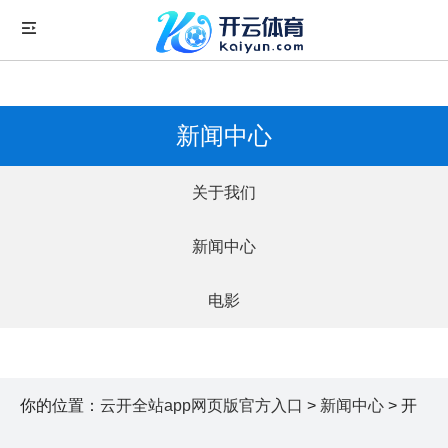
新闻中心
关于我们
新闻中心
电影
你的位置：
云开全站app网页版官方入口
>
新闻中心
> 开