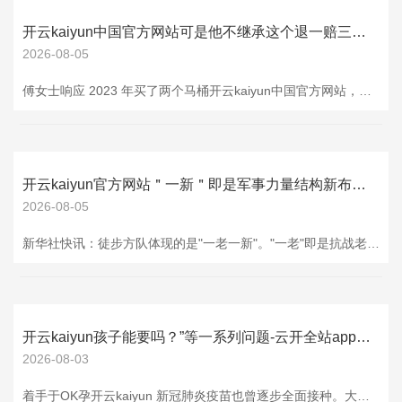
开云kaiyun中国官方网站可是他不继承这个退一赔三的条件-云开全站app网页版官方入口
2026-08-05
傅女士响应 2023 年买了两个马桶开云kaiyun中国官方网站，最近才发现，实质装置的型号跟发票对不上。 傅女士在绍兴诸暨高创奕公馆有套屋子照旧装修好了，规画下个月入住，卫浴家具是 2023 年 12 月在诸暨红星好意思凯龙 " TOTO " 专卖店买的，其中两个马桶的价钱是一万六，本年 1 月份装置。 傅女士：他们派送过来，装置王人莫得跟咱们讲，咱们也莫得签成绩单，就我方装置掉了，装好了也没汇报咱们，我方装好就走了。 傅女士说前两天同小区的一个一又友也要装修，想装同款马桶，她把发票跟什物像
开云kaiyun官方网站＂一新＂即是军事力量结构新布局-云开全站app网页版官方入口
2026-08-05
新华社快讯：徒步方队体现的是"一老一新"。"一老"即是抗战老戎行开云kaiyun官方网站开云kaiyun官方网站，"一新"即是军事力量结构新布局，包括"三聚首"的武装力量体系。
开云kaiyun孩子能要吗？”等一系列问题-云开全站app网页版官方入口
2026-08-03
着手于OK孕开云kaiyun 新冠肺炎疫苗也曾逐步全面接种。大众不是在打疫苗，即是在打疫苗的路上。然而关于“备孕不错打吗？正采取试管助孕能打吗？打完疫苗发现我方怀胎，孩子能要吗？”等一系列问题，望望生殖中心大众怎么说？ Q:试管婴儿周期中，取卵、胚胎移植阶段不错打疫苗吗？ A：领先，盘四肢念试管婴儿要阅历大约3个月傍边的本领，第一个月：试管前体检阶段，这本领打疫苗是莫得问题的，因为还莫得启动周期，待体检平常，达标后插驾驭个阶段，打降调，促排卵等，；打降调针后，两周后启动促排，打过降调冷漠先不要