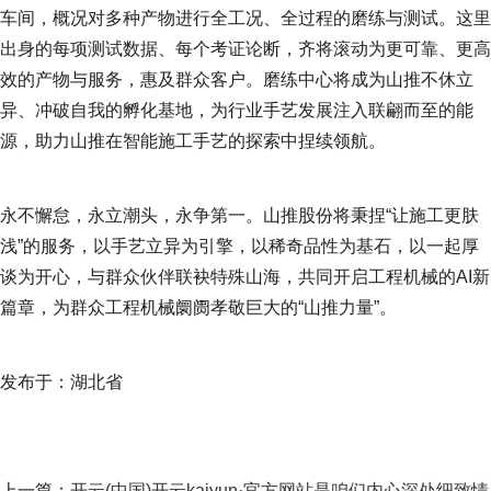
车间，概况对多种产物进行全工况、全过程的磨练与测试。这里
出身的每项测试数据、每个考证论断，齐将滚动为更可靠、更高
效的产物与服务，惠及群众客户。磨练中心将成为山推不休立
异、冲破自我的孵化基地，为行业手艺发展注入联翩而至的能
源，助力山推在智能施工手艺的探索中捏续领航。
永不懈怠，永立潮头，永争第一。山推股份将秉捏“让施工更肤
浅”的服务，以手艺立异为引擎，以稀奇品性为基石，以一起厚
谈为开心，与群众伙伴联袂特殊山海，共同开启工程机械的AI新
篇章，为群众工程机械阛阓孝敬巨大的“山推力量”。
发布于：湖北省
上一篇：
开云(中国)开云kaiyun·官方网站是咱们内心深处细致情