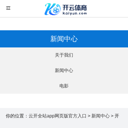
新闻中心
关于我们
新闻中心
电影
你的位置：
云开全站app网页版官方入口
>
新闻中心
> 开