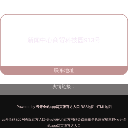
新闻中心商贸科技园913号
联系地址
友情链接：
Powered by
云开全站app网页版官方入口
RSS地图
HTML地图
云开全站app网页版官方入口-开云kaiyun官方网站会议由董事长唐安斌主抓-云开全
站app网页版官方入口