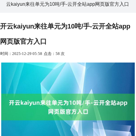
云kaiyun来往单元为10吨/手-云开全站app网页版官方入口
开云kaiyun来往单元为10吨/手-云开全站app
网页版官方入口
时间：2025-12-29 05:58
点击：58 次