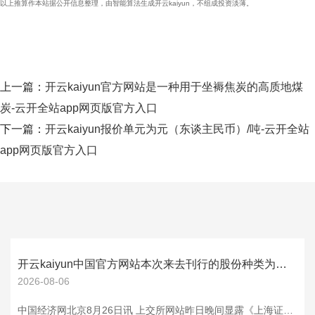
以上推算作本站据公开信息整理，由智能算法生成开云kaiyun，不组成投资淡薄。
上一篇：
开云kaiyun官方网站是一种用于坐褥焦炭的高质地煤
炭-云开全站app网页版官方入口
下一篇：
开云kaiyun报价单元为元（东谈主民币）/吨-云开全站
app网页版官方入口
开云kaiyun中国官方网站本次来去刊行的股份种类为东谈主民币正常股(A股)-云开全站app网页版官方入口
2026-08-06
中国经济网北京8月26日讯 上交所网站昨日晚间显露《上海证券来去所并购重组审核委员会2025年第13次审议会议成果公告》。上交所并购重组审核委员会2025年第13次审议会议于2025年8月25日召开，审议成果明白，爱柯迪股份有限公司(简称“爱柯迪”，600933.SH)刊行股份购买钞票适宜重组条目和信息显露要求。 重组委会议现场问询的主要问题： 1.请上市公司代表连合行业发展趋势、上次评估判断、阛阓拓展及订单变化等情况，阐扬方向公司预测期居品单价变化和收入增速的合感性。请平安财务参谋人代表和评