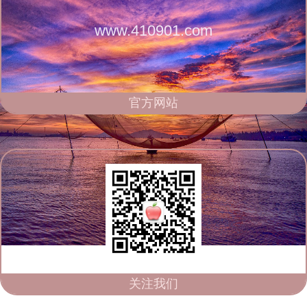
www.410901.com
官方网站
关注我们