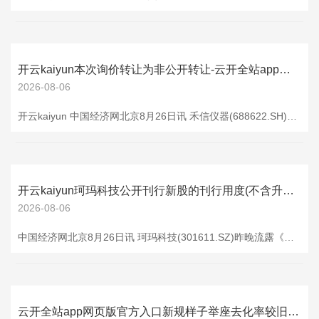
开云kaiyun本次询价转让为非公开转让-云开全站app网页版官方入口
2026-08-06
开云kaiyun 中国经济网北京8月26日讯 禾信仪器(688622.SH)昨晚发布激动询价转让策画书。拟参与禾信仪器首发前激动询价转让(以下简称“本次询价转让”)的激动为昆山国科，出让方拟转让股份的总额为1,303,612股，占公司总股本的比例为1.85%；转让原因均为自己资金需求。 出让方委用中国海外金融股份有限公司(以下简称“中金公司”)组织实际本次询价转让。 本次询价转让为非公开转让，欠亨过聚首竞价往还花式或大量往还花式进行，不属于通过二级市集减捏。受让方通过询价转让受让的股份，在受让
开云kaiyun珂玛科技公开刊行新股的刊行用度(不含升值税)整个8-云开全站app网页版官方入口
2026-08-06
中国经济网北京8月26日讯 珂玛科技(301611.SZ)昨晚流露《向不特定对象刊行可退换公司债券的预案》，本次刊行证券的种类为可退换为公司A股泛泛股股票的可退换公司债券。该可转债及明天退换的A股股票将在深圳证券交游所上市。本次刊行的可转债每张面值为东谈主民币100元，按面值刊行。本次刊行的可转债的期限为自愿行之日起六年。 本次刊行的可转债票面利率的笃定步地及每一计息年度的最终利率水平，提请公司鞭策大会授权公司董事会(或由董事会授权东谈主士)在刊行前字据国度政策、商场气象和公司具体情况与保荐东
云开全站app网页版官方入口新规样子举座去化率较旧规样子跨越 30 个百分点-云开全站app网页版官方入口