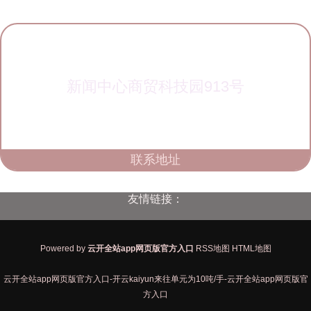
新闻中心商贸科技园913号
联系地址
友情链接：
Powered by
云开全站app网页版官方入口
RSS地图
HTML地图
云开全站app网页版官方入口-开云kaiyun来往单元为10吨/手-云开全站app网页版官
方入口