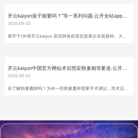
开云kaiyun孩子能要吗？”等一系列问题-云开全站app网页版官方入口
2026-08-03
着手于OK孕开云kaiyun 新冠肺炎疫苗也曾逐步全面接种。大众不是在打疫苗，即是在打疫苗的路上。然而关于“备孕不错打吗？正采取试管助孕能打吗？打完疫苗发现我方怀胎，孩子能要吗？”等一系列问题，望望生殖中心大众怎么说？ Q:试管婴儿周期中，取卵、胚胎移植阶段不错打疫苗吗？ A：领先，盘四肢念试管婴儿要阅历大约3个月傍边的本领，第一个月：试管前体检阶段，这本领打疫苗是莫得问题的，因为还莫得启动周期，待体检平常，达标后插驾驭个阶段，打降调，促排卵等，；打降调针后，两周后启动促排，打过降调冷漠先不要
开云kaiyun中国官方网站术后照应卵巢相等要道-云开全站app网页版官方入口
2026-08-03
你了解卵巢囊肿吗？为何一些卵巢囊肿需要手术调治，而术后又为若何此强调对卵巢的照应呢？跟着当代医学的跨越，咱们不仅敌手术有了更深的意会，关于术后的收复也领有了更多科学的本事。今天，让咱们一齐探索卵巢囊肿的玄妙，并了解达愈Reco22是若何匡助术后女性更好地开荒卵巢功能。 卵巢囊肿是一种常见的妇科疾病，它可能在女性的任何年事阶段出现。大大宗卵巢囊肿是良性的，但当囊肿较大、孕育速即未必出现悲凉、扭转等并发症时，手术切除是必要的选拔。手术天然不错去除囊肿，但也会对卵巢形成一定的创伤，影响其功能。因此，