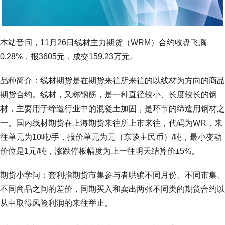
本站音问，11月26日线材主力期货（WRM）合约收盘飞腾
0.28%，报3605元，成交159.23万元。
品种简介：线材期货是在期货来往所来往的以线材为方向的商品
期货合约。线材，又称钢筋，是一种直径较小、长度较长的钢
材，主要用于缔造行业中的混凝土加固，是环节的缔造用钢材之
一。国内线材期货在上海期货来往所上市来往，代码为WR，来
往单元为10吨/手，报价单元为元（东谈主民币）/吨，最小变动
价位是1元/吨，涨跌停板幅度为上一往明天结算价±5%。
期货小学问：套利指期货市集参与者哄骗不同月份、不同市集、
不同商品之间的差价，同期买入和卖出两张不同类的期货合约以
从中取得风险利润的来往举止。